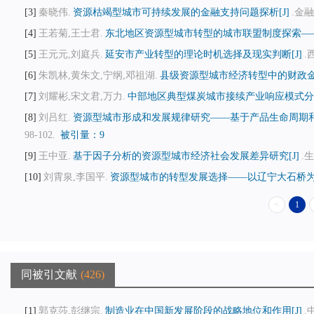
3
秦晓伟.
资源枯竭型城市可持续发展的金融支持问题探析[J]
.金融
4
王若菊,王士君.
东北地区资源型城市转型的城市联盟制度探索——
5
王元元,刘庭兵.
延安市产业转型的理论时机选择及现实判断[J]
.
6
朱凯林,黄朱文,宁纲,邓祖湖.
县级资源型城市经济转型中的财政金融
7
刘耀彬,宋文君,万力.
中部地区典型煤炭城市接续产业响应模式分析
8
刘吕红.
资源型城市形成和发展规律研究——基于产品生命周期和
98-102.
被引量：9
9
王中亚.
基于因子分析的资源型城市经济社会发展差异研究[J]
.生
10
刘霄泉,李国平.
资源型城市的转型发展选择——以辽宁大石桥为例
<
1
同被引文献
426
1
郭克莎,彭继宗.
制造业在中国新发展阶段的战略地位和作用[J]
.