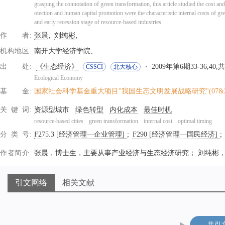
grasping the connotation of green transformation, this article studied the cost a
otection and human capital promotion were the characteristic internal costs of g
and early recession stage of resource-based industries.
作者
张晨
刘纯彬
机构地区
南开大学经济学院
出处
《生态经济》
2009年第6期33-36,40,
CSSCI
北大核心
Ecological Economy
基金
国家社会科学基金重大项目"我国生态文明发展战略研究"(07&ZD
关键词
资源型城市
绿色转型
内化成本
最佳时机
resource-based cities
green transformation
internal cost
optimal timing
分类号
F275.3 [经济管理—企业管理]
F290 [经济管理—国民经济]
作者简介
张晨，博士生，主要从事产业经济与生态经济研究； 刘纯彬
引文网络
相关文献
共引