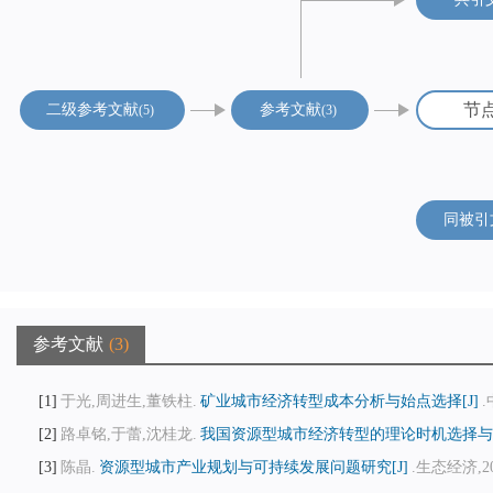
节
二级参考文献
参考文献
5
3
同被引
参考文献
3
1
于光,周进生,董铁柱.
矿业城市经济转型成本分析与始点选择[J]
.
2
路卓铭,于蕾,沈桂龙.
我国资源型城市经济转型的理论时机选择与现
3
陈晶.
资源型城市产业规划与可持续发展问题研究[J]
.生态经济,200