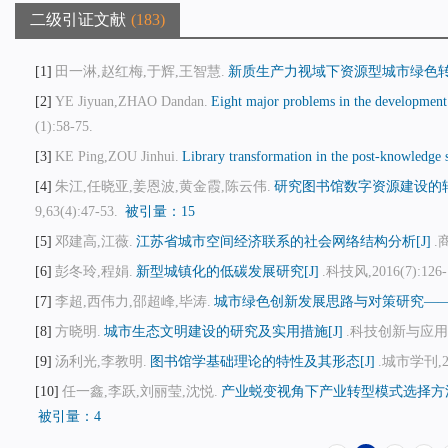
二级引证文献
183
1
田一淋,赵红梅,于辉,王智慧.
新质生产力视域下资源型城市绿色转
2
YE Jiyuan,ZHAO Dandan.
Eight major problems in the development o
(1):58-75.
3
KE Ping,ZOU Jinhui.
Library transformation in the post-knowledge s
4
朱江,任晓亚,姜恩波,黄金霞,陈云伟.
研究图书馆数字资源建设的转
9,63(4):47-53.
被引量：15
5
邓建高,江薇.
江苏省城市空间经济联系的社会网络结构分析[J]
.
6
彭冬玲,程娟.
新型城镇化的低碳发展研究[J]
.科技风,2016(7):126-
7
李超,西伟力,邵超峰,毕涛.
城市绿色创新发展思路与对策研究——
8
方晓明.
城市生态文明建设的研究及实用措施[J]
.科技创新与应用,201
9
汤利光,李教明.
图书馆学基础理论的特性及其形态[J]
.城市学刊,201
10
任一鑫,李跃,刘丽莹,沈悦.
产业蜕变视角下产业转型模式选择方法
被引量：4