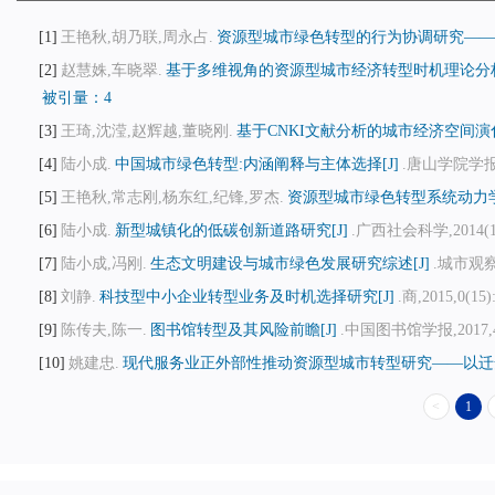
1
王艳秋,胡乃联,周永占.
资源型城市绿色转型的行为协调研究——基
2
赵慧姝,车晓翠.
基于多维视角的资源型城市经济转型时机理论分析
被引量：4
3
王琦,沈滢,赵辉越,董晓刚.
基于CNKI文献分析的城市经济空间演化
4
陆小成.
中国城市绿色转型:内涵阐释与主体选择[J]
.唐山学院学报,20
5
王艳秋,常志刚,杨东红,纪锋,罗杰.
资源型城市绿色转型系统动力学
6
陆小成.
新型城镇化的低碳创新道路研究[J]
.广西社会科学,2014(11)
7
陆小成,冯刚.
生态文明建设与城市绿色发展研究综述[J]
.城市观察,2
8
刘静.
科技型中小企业转型业务及时机选择研究[J]
.商,2015,0(15)
9
陈传夫,陈一.
图书馆转型及其风险前瞻[J]
.中国图书馆学报,2017,43(
10
姚建忠.
现代服务业正外部性推动资源型城市转型研究——以迁安
<
1