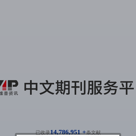
14,786,951 +
已收录
条文献