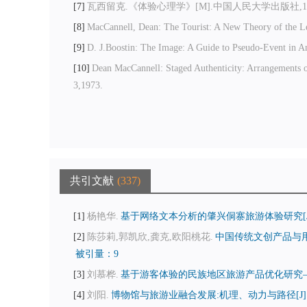
7
瓦西留克.《体验心理学》[M].中国人民大学出版社,198
8
MacCannell, Dean: The Tourist: A New Theory of the L
9
D. J.Boostin: The Image: A Guide to Pseudo-Event in 
10
Dean MacCannell: Staged Authenticity: Arrangements of
3,1973.
共引文献
337
1
杨艳华.
基于网络文本分析的肇兴侗寨旅游体验研究[J
2
陈莎莉,郭凯欣,龚克,欧阳桃花.
中国传统文创产品与用
被引量：9
3
刘慕桦.
基于游客体验的民族地区旅游产品优化研究—
4
刘阳.
博物馆与旅游业融合发展:机理、动力与路径[J]