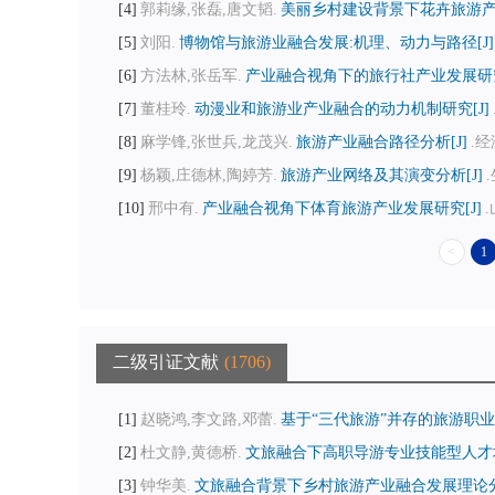
4
郭莉缘,张磊,唐文韬.
美丽乡村建设背景下花卉旅游产
5
刘阳.
博物馆与旅游业融合发展:机理、动力与路径[J]
6
方法林,张岳军.
产业融合视角下的旅行社产业发展研究
7
董桂玲.
动漫业和旅游业产业融合的动力机制研究[J]
8
麻学锋,张世兵,龙茂兴.
旅游产业融合路径分析[J]
.经
9
杨颖,庄德林,陶婷芳.
旅游产业网络及其演变分析[J]
.
10
邢中有.
产业融合视角下体育旅游产业发展研究[J]
.
<
1
二级引证文献
1706
1
赵晓鸿,李文路,邓蕾.
基于“三代旅游”并存的旅游职业院
2
杜文静,黄德桥.
文旅融合下高职导游专业技能型人才培
3
钟华美.
文旅融合背景下乡村旅游产业融合发展理论分析