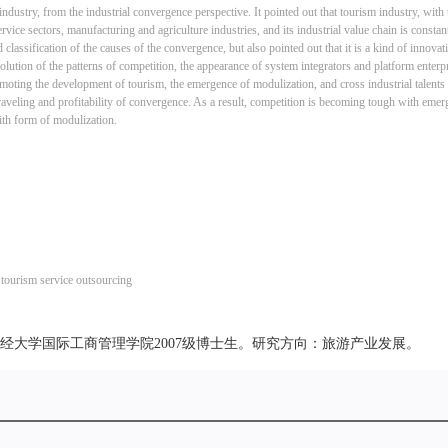
ndustry, from the industrial convergence perspective. It pointed out that tourism industry, with t
rvice sectors, manufacturing and agriculture industries, and its industrial value chain is consta
classification of the causes of the convergence, but also pointed out that it is a kind of innovat
ution of the patterns of competition, the appearance of system integrators and platform enterpri
omoting the development of tourism, the emergence of modulization, and cross industrial talents
 traveling and profitability of convergence. As a result, competition is becoming tough with eme
ith form of modulization.
tourism service outsourcing
财经大学国际工商管理学院2007级博士生。研究方向：旅游产业发展。