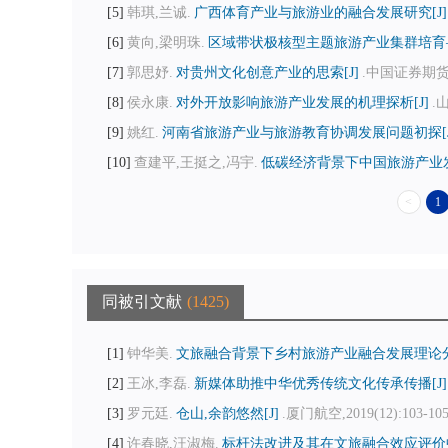
5
韩琪,兰诚.
广西体育产业与旅游业的融合发展研究[J]
6
黄向,梁明珠.
区域带状极核型主题旅游产业集群培育—
7
郭思妤.
对贵州文化创意产业的思索[J]
.中国证券期货,20
8
侯永康.
对外开放影响旅游产业发展的机理探析[J]
.
9
姚红.
河南省旅游产业与旅游教育协调发展问题初探[J
10
查建平,王挺之,冯宇.
低碳经济背景下中国旅游产业发
<
1
同被引文献
1425
1
钟华美.
文旅融合背景下乡村旅游产业融合发展理论分析
2
王冰,李磊.
新媒体助推中华优秀传统文化传承传播[J]
3
罗元廷.
仓山,余韵悠然[J]
.厦门航空,2019(12):103-10
4
许春晓,汪淑梅.
标杆法改进及其在文旅融合效应评价中