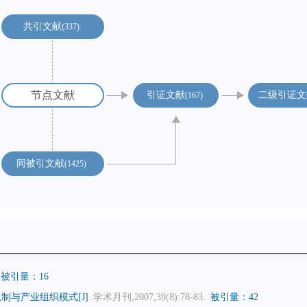
共引文献
337
节点文献
引证文献
二级引证文
167
同被引文献
1425
被引量：16
制与产业组织模式[J]
.学术月刊,2007,39(8):78-83.
被引量：42