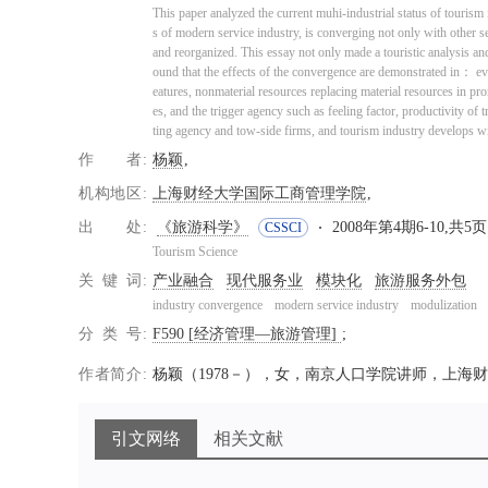
This paper analyzed the current muhi-industrial status of tourism i
s of modern service industry, is converging not only with other se
and reorganized. This essay not only made a touristic analysis and 
ound that the effects of the convergence are demonstrated in： evol
eatures, nonmaterial resources replacing material resources in pr
es, and the trigger agency such as feeling factor, productivity of
ting agency and tow-side firms, and tourism industry develops w
作者
杨颖
机构地区
上海财经大学国际工商管理学院
出处
《旅游科学》
2008年第4期6-10,共5页
CSSCI
Tourism Science
关键词
产业融合
现代服务业
模块化
旅游服务外包
industry convergence
modern service industry
modulization
分类号
F590 [经济管理—旅游管理]
作者简介
杨颖（1978－），女，南京人口学院讲师，上海
引文网络
相关文献