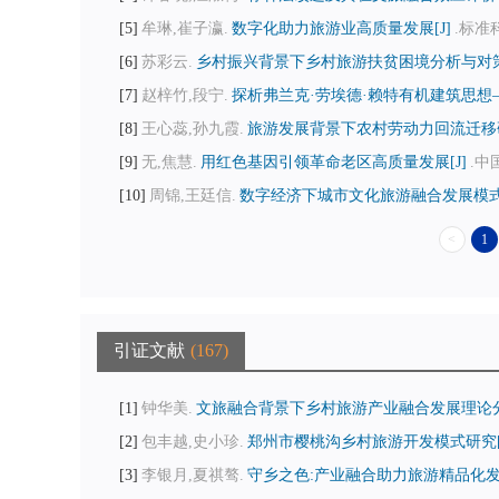
5
牟琳,崔子瀛.
数字化助力旅游业高质量发展[J]
.标准科学
6
苏彩云.
乡村振兴背景下乡村旅游扶贫困境分析与对策建
7
赵梓竹,段宁.
探析弗兰克·劳埃德·赖特有机建筑思想—
8
王心蕊,孙九霞.
旅游发展背景下农村劳动力回流迁移研
9
无,焦慧.
用红色基因引领革命老区高质量发展[J]
.中国
10
周锦,王廷信.
数字经济下城市文化旅游融合发展模式和
<
1
引证文献
167
1
钟华美.
文旅融合背景下乡村旅游产业融合发展理论分析
2
包丰越,史小珍.
郑州市樱桃沟乡村旅游开发模式研究[
3
李银月,夏祺骜.
守乡之色:产业融合助力旅游精品化发