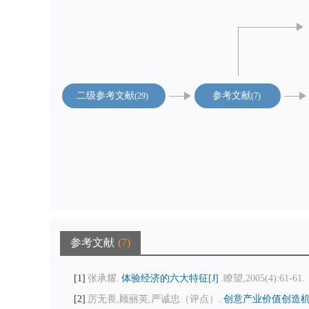
二级参考文献
参考文献
29
7
参考文献
7
1
张承耀.
体验经济的六大特征[J]
.瞭望,2005(4):61-61.
2
厉无畏,顾丽英,严诚忠（评点）.
创意产业价值创造机