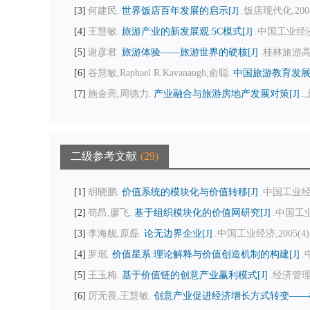
3
何建民.
世界饭店百年发展的启示[J]
.饭店现代化,2004,
4
王慧敏.
旅游产业的新发展观:5C模式[J]
.中国工业经济,2
5
谢彦君.
旅游体验——旅游世界的硬核[J]
.桂林旅游高等
6
谷慧敏,Raphael R.Kavanaugh,俞聪.
中国旅游教育发展
7
施金亮,周德力.
产业融合与旅游房地产发展对策[J]
.
二级参考文献
29
1
胡晓鹏.
价值系统的模块化与价值转移[J]
.中国工业经济,
2
苟昂,廖飞.
基于组织模块化的价值网研究[J]
.中国工业经
3
李海舰,原磊.
论无边界企业[J]
.中国工业经济,2005(4):
4
罗珉.
价值星系:理论解释与价值创造机制的构建[J]
.
5
王玉梅.
基于价值链的创意产业赢利模式[J]
.经济管理,2
6
厉无畏,王慧敏.
创意产业促进经济增长方式转变——机理