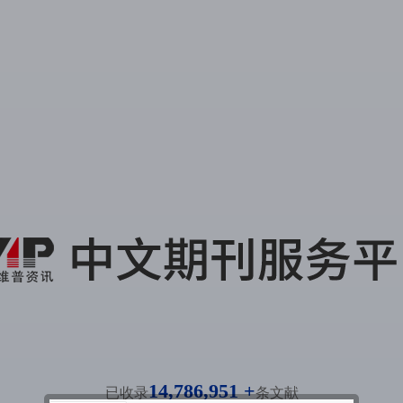
14,786,951 +
已收录
条文献