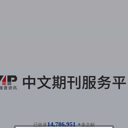
14,786,951 +
已收录
条文献