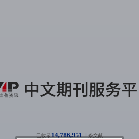
14,786,951 +
已收录
条文献