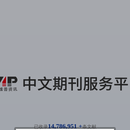
14,786,951 +
已收录
条文献