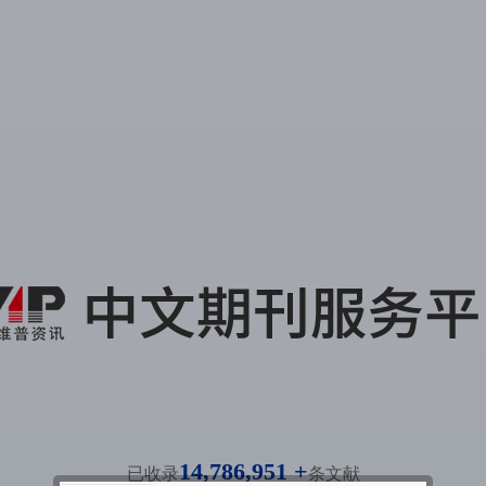
14,786,951 +
已收录
条文献