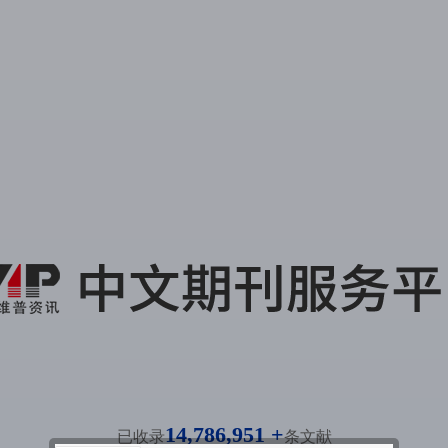
14,786,951 +
已收录
条文献