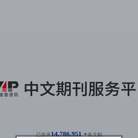
14,786,951 +
已收录
条文献