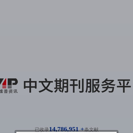
14,786,951 +
已收录
条文献