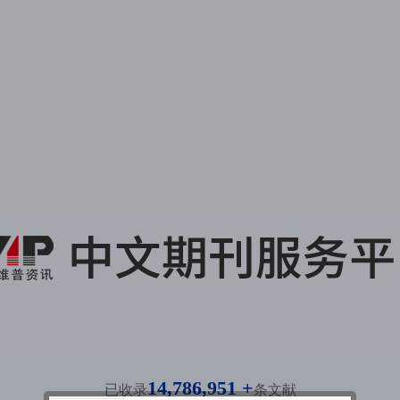
14,786,951 +
已收录
条文献