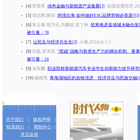
4
邹美常.
绿色金融与新能源产业集聚[J]
.全国流通经济,2024(
5
胡志刚,陈安.
跨境出海,如何做好ESG品牌营销必答题?[J]
6
朱玉春,胡乃元,马鹏超,苏丫秋.
统筹推进县域城乡融合发展
被引量：78
7
让民生与经济共生长[J]
.小康,2024(4):1-1.
8
刘磊,姜克筑.
“双碳”战略与新质生产力的耦合机制、要素解
被引量：24
9
金安鹏.
职业院校新能源汽车专业学生创新能力提升研究[
10
杨德亮.
青海湖地区的农牧演进、经济共生与民族交融[J
;
关于我们
|
版权声明
|
联系我们
|
帮助中心
|
意见反馈