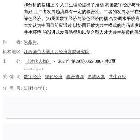
和分析的基础上,引入共生理论提出了推动 我国数字经济与绿
向好,且二者发展趋势具有一定的耦合性。二者的发展水平在
绿色经济。(2)我国数字经济与绿色经济的耦 合协调水平较高
本文认为中国目前应通过 以协同开放为共生模式的内涵式
共生环境 的渐进式发展路径和以复合型人才为共生基质的
作者
朱鑫尉
机构地区
江西师范大学江西经济发展研究院
出处
《时代人物》
2024年第29期0065-0067,共3页
Times Figure
关键词
数字经济
绿色经济
耦合协调
影响因素
共生路径
分类号
C [社会学]