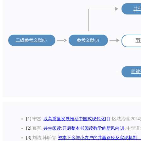
共
节
二级参考文献
参考文献
0
0
同被
1
宁杰.
以高质量发展推动中国式现代化[J]
.区域治理,2024(1
2
葛军.
共生阅读:开启整本书阅读教学的新风向[J]
.中学语文,
3
刘洁,韩昕儒.
资本下乡与小农户的共赢路径及实现机制——