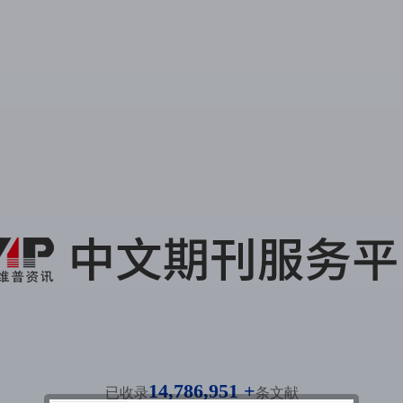
14,786,951 +
已收录
条文献