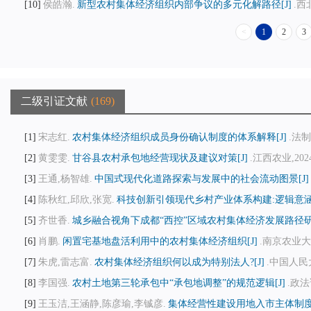
10
侯皓瀚.
新型农村集体经济组织内部争议的多元化解路径[J]
.西
<
1
2
3
二级引证文献
169
1
宋志红.
农村集体经济组织成员身份确认制度的体系解释[J]
.法制
2
黄雯雯.
甘谷县农村承包地经营现状及建议对策[J]
.江西农业,2024(
3
王通,杨智雄.
中国式现代化道路探索与发展中的社会流动图景[J]
4
陈秋红,邱欣,张宽.
科技创新引领现代乡村产业体系构建:逻辑意涵
5
齐世香.
城乡融合视角下成都“西控”区域农村集体经济发展路径研究
6
肖鹏.
闲置宅基地盘活利用中的农村集体经济组织[J]
.南京农业大学
7
朱虎,雷志富.
农村集体经济组织何以成为特别法人?[J]
.中国人民大学
8
李国强.
农村土地第三轮承包中“承包地调整”的规范逻辑[J]
.政法论
9
王玉洁,王涵静,陈彦瑜,李铖彦.
集体经营性建设用地入市主体制度[