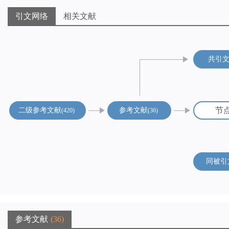
引文网络
相关文献
共引
节
二级参考文献
参考文献
420
36
同被引
参考文献
36