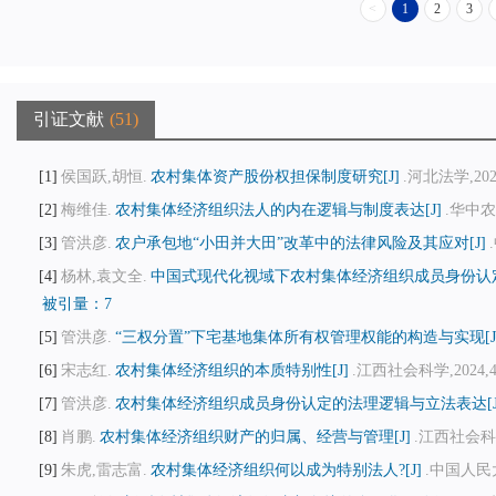
<
1
2
3
引证文献
51
1
侯国跃,胡恒.
农村集体资产股份权担保制度研究[J]
.河北法学,2024,
2
梅维佳.
农村集体经济组织法人的内在逻辑与制度表达[J]
.华中农
3
管洪彦.
农户承包地“小田并大田”改革中的法律风险及其应对[J]
4
杨林,袁文全.
中国式现代化视域下农村集体经济组织成员身份认定
被引量：7
5
管洪彦.
“三权分置”下宅基地集体所有权管理权能的构造与实现[J
6
宋志红.
农村集体经济组织的本质特别性[J]
.江西社会科学,2024,44(
7
管洪彦.
农村集体经济组织成员身份认定的法理逻辑与立法表达[J
8
肖鹏.
农村集体经济组织财产的归属、经营与管理[J]
.江西社会科学,2
9
朱虎,雷志富.
农村集体经济组织何以成为特别法人?[J]
.中国人民大学