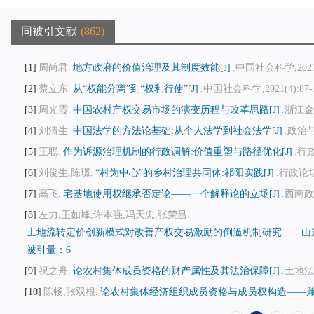
同被引文献
862
1
周尚君.
地方政府的价值治理及其制度效能[J]
.中国社会科学,2021(5
2
蔡立东.
从“权能分离”到“权利行使”[J]
.中国社会科学,2021(4):87-
3
周光霞.
中国农村产权交易市场的演变历程与改革思路[J]
.浙江金融
4
刘清生.
中国法学的方法论基础:从个人法学到社会法学[J]
.政治与法
5
王聪.
作为诉源治理机制的行政调解:价值重塑与路径优化[J]
.行政
6
刘俊生,陈璟.
“村为中心”的乡村治理共同体:祁阳实践[J]
.行政论坛,2
7
高飞.
宅基地使用权继承否定论——一个解释论的立场[J]
.西南政法
8
左力,王如峰,许本强,冯天忠,张荣昌.
土地流转定价创新模式对改善产权交易激励的倒逼机制研究——山东农
被引量：6
9
祝之舟.
论农村集体成员资格的财产属性及其法治保障[J]
.土地法制
10
陈畅,张双根.
论农村集体经济组织成员资格与成员权构造——兼评