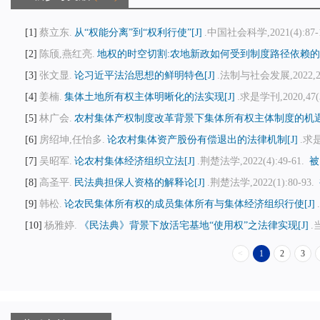
1
蔡立东.
从“权能分离”到“权利行使”[J]
.中国社会科学,2021(4):87-
2
陈颀,燕红亮.
地权的时空切割:农地新政如何受到制度路径依赖的制
3
张文显.
论习近平法治思想的鲜明特色[J]
.法制与社会发展,2022,28(
4
姜楠.
集体土地所有权主体明晰化的法实现[J]
.求是学刊,2020,47(3
5
林广会.
农村集体产权制度改革背景下集体所有权主体制度的机遇与
6
房绍坤,任怡多.
论农村集体资产股份有偿退出的法律机制[J]
.求是
7
吴昭军.
论农村集体经济组织立法[J]
.荆楚法学,2022(4):49-61.
被
8
高圣平.
民法典担保人资格的解释论[J]
.荆楚法学,2022(1):80-93.
9
韩松.
论农民集体所有权的成员集体所有与集体经济组织行使[J]
10
杨雅婷.
《民法典》背景下放活宅基地“使用权”之法律实现[J]
.
<
1
2
3