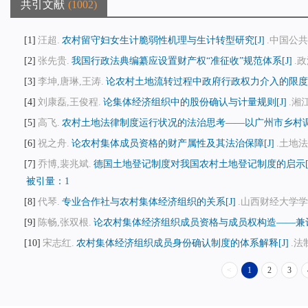
共引文献
1002
1
汪超.
农村留守妇女生计脆弱性机理与生计转型研究[J]
.中国公共政
2
张先贵.
我国行政法典编纂应设置财产权“准征收”规范体系[J]
.政
3
李坤,唐琳,王涛.
论农村土地流转过程中政府行政权力介入的限度[
4
刘康磊,王俊程.
论集体经济组织中的股份确认与计量规则[J]
.湘江
5
高飞.
农村土地法律制度运行状况的法治思考——以广州市乡村调研
6
祝之舟.
论农村集体成员资格的财产属性及其法治保障[J]
.土地法制
7
乔博,裴兆斌.
德国土地登记制度对我国农村土地登记制度的启示[J
被引量：1
8
代琴.
专业合作社与农村集体经济组织的关系[J]
.山西财经大学学报,20
9
陈畅,张双根.
论农村集体经济组织成员资格与成员权构造——兼评《
10
宋志红.
农村集体经济组织成员身份确认制度的体系解释[J]
.法制
<
1
2
3