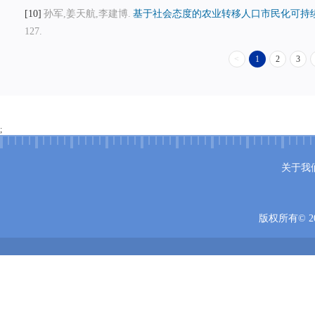
10
孙军,姜天航,李建博.
基于社会态度的农业转移人口市民化可持续
127.
<
1
2
3
;
关于我
版权所有© 20