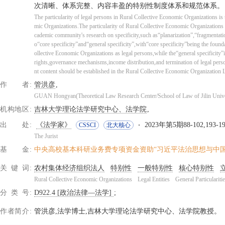
次清晰、体系完整、内容丰盈的特别性制度体系和规范体系。
The particularity of legal persons in Rural Collective Economic Organizations is 
mic Organizations.The particularity of Rural Collective Economic Organizations 
cademic community's research on specificity,such as“planarization”,“fragmentatio
o“core specificity”and“general specificity”,with“core specificity”being the foundat
ollective Economic Organizations as legal persons,while the“general specificity”
rights,governance mechanisms,income distribution,and termination of legal perso
nt content should be established in the Rural Collective Economic Organization 
作者
管洪彦
GUAN Hongyan(Theoretical Law Research Center/School of Law of Jilin Unive
机构地区
吉林大学理论法学研究中心、法学院
出处
《法学家》
2023年第5期88-102,193-1
CSSCI
北大核心
The Jurist
基金
中央高校基本科研业务费专项资金资助“习近平法治思想与中国特色
关键词
农村集体经济组织法人
特别性
一般特别性
核心特别性
Rural Collective Economic Organizations
Legal Entities
General Particulariti
分类号
D922.4 [政治法律—法学]
作者简介
管洪彦,法学博士,吉林大学理论法学研究中心、法学院教授。