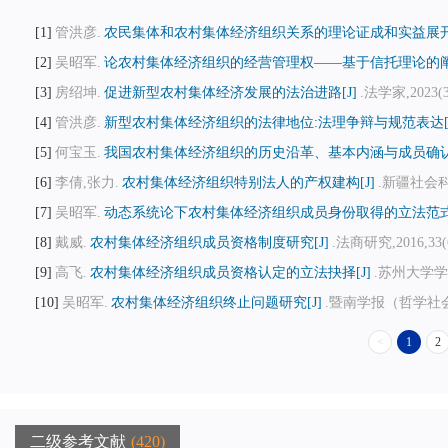
1
管洪彦.
农民集体和农村集体经济组织关系的理论证成和实益展开[
2
吴昭军.
论农村集体经济组织的经营管理权——基于信托理论的阐释
3
房绍坤.
促进新型农村集体经济发展的法治进路[J]
.法学家,2023(3
4
管洪彦.
新型农村集体经济组织的法律地位:法理争辩与规范表达[J
5
何宝玉.
我国农村集体经济组织的历史沿革、基本内涵与成员确认[
6
李倩,张力.
农村集体经济组织特别法人的产权建构[J]
.新疆社会科学,
7
吴昭军.
动态系统论下农村集体经济组织成员身份取得的立法范式转
8
戴威.
农村集体经济组织成员资格制度研究[J]
.法商研究,2016,33(6
9
高飞.
农村集体经济组织成员资格认定的立法抉择[J]
.苏州大学学报
10
吴昭军.
农村集体经济组织终止问题研究[J]
.暨南学报（哲学社会科学版
<
1
2
二级参考文献
420