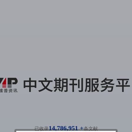
14,786,951 +
已收录
条文献