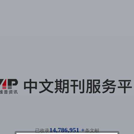
14,786,951 +
已收录
条文献