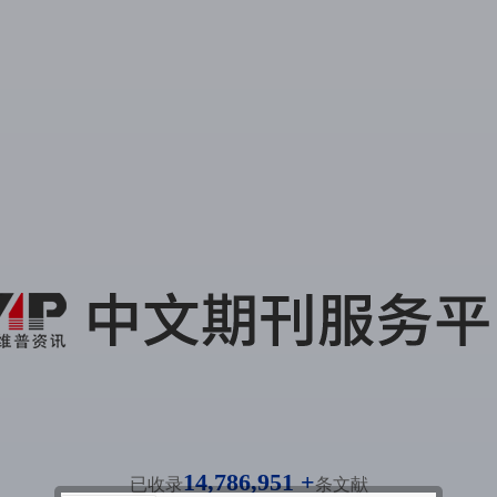
14,786,951 +
已收录
条文献